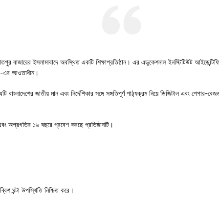
ুজাতপুর বাজারের ইসলামাবাদে অবস্থিত একটি শিক্ষাপ্রতিষ্ঠান। এর এডুকেশনাল ইনস্টিটিউট আইডেন্
২৪১-এর আওতাধীন।
 বাংলাদেশের জাতীয় মান এবং নির্দেশিকার সঙ্গে সঙ্গতিপূর্ণ পাঠ্যক্রম নিয়ে ডিজিটাল এবং পেপার-বেজড প
ল্য এবং অগ্রগতির ১৬ বছরে প্রবেশ করছে প্রতিষ্ঠানটি।
্বিশ ঘন্টা উপস্থিতি নিশ্চিত করে।