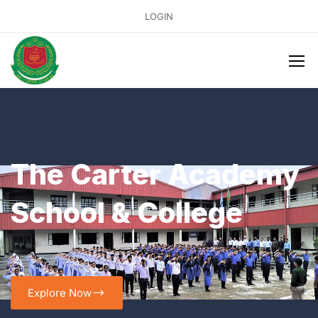
LOGIN
The Carter Academy
School & College
Explore Now